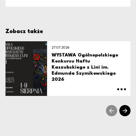
Zobacz także
27.07.2026
WYSTAWA Ogólnopolskiego
Konkursu Haftu
Kaszubskiego z Lini im.
Edmunda Szymikowskiego
2026
sr prev sli
sr ne