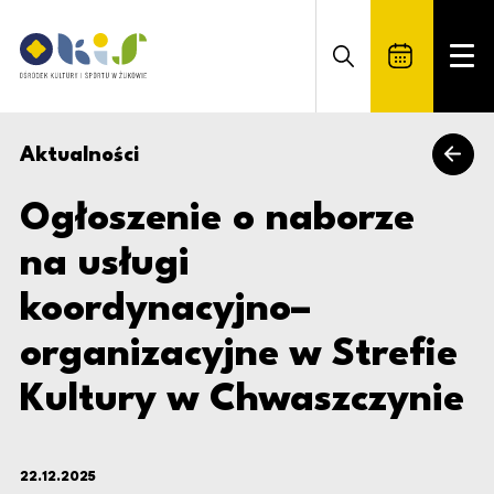
Ogłoszenie o naborze na usługi koo
Ośrodek Kultury i Sportu w Żukowie
Otwórz formularz wyszuki
Rozwi
Aktualności
powrót
Ogłoszenie o naborze
na usługi
koordynacyjno–
organizacyjne w Strefie
Kultury w Chwaszczynie
22.12.2025