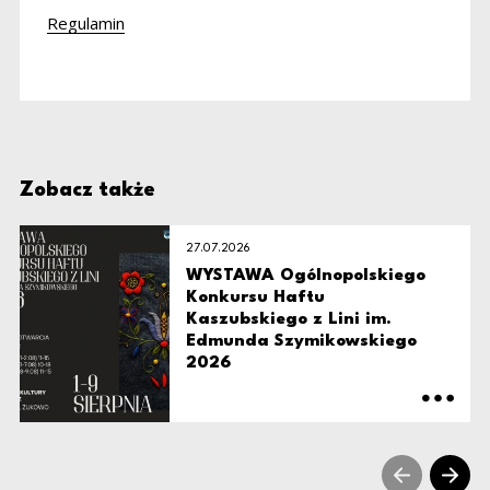
Regulamin
Zobacz także
27.07.2026
WYSTAWA Ogólnopolskiego
Konkursu Haftu
Kaszubskiego z Lini im.
Edmunda Szymikowskiego
2026
sr prev sli
sr ne