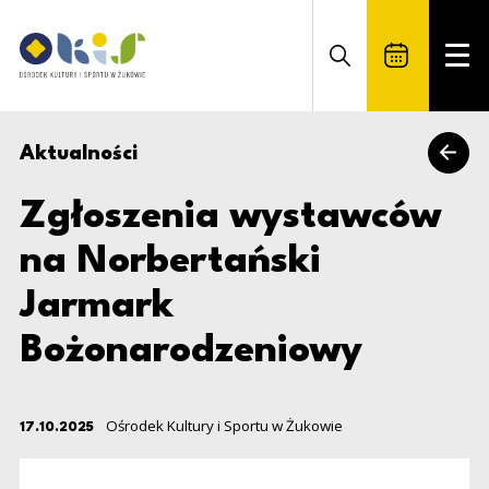
Zgłoszenia wystawców na Norbertań
Ośrodek Kultury i Sportu w Żukowie
Otwórz formularz wyszuki
Rozwi
Aktualności
powrót
Zgłoszenia wystawców
na Norbertański
Jarmark
Bożonarodzeniowy
Ośrodek Kultury i Sportu w Żukowie
17.10.2025