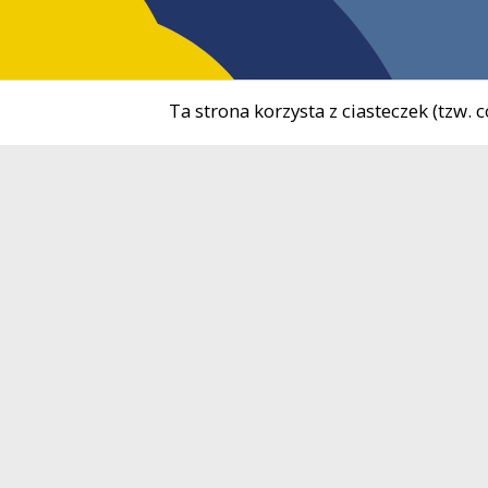
Ta strona korzysta z ciasteczek (tzw.
tel.
5
Ośrodek Kultury i Sportu
tel.
7
w Żukowie
e-ma
NIP
5
ul. 3 Maja 9B
REG
83-330 Żukowo
Kontakt