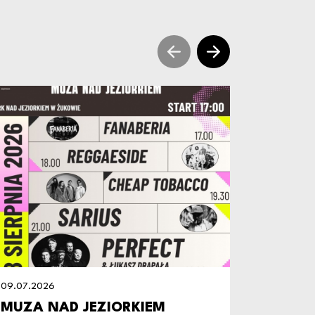
sr prev slide news
sr next slide ne
09.07.2026
09.07.20
MUZA NAD JEZIORKIEM
ZAPRA