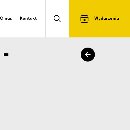
 pomorskich kadr kul
O nas
Kontakt
Wydarzenia
Otwórz formularz wyszukiwarki strony
 -
powrót do listy arty