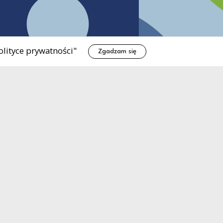
olityce prywatności"
Zgadzam się
Deklaracja dostępności
-
Polityka prywatności
Standardy Ochrony
Małoletnich
0
Sygnaliści - procedura
0 -
wewnętrzna
OŚRODEK KULTURY I SPORTU
W ŻUKOWIE
Uwaga, link zostanie otwarty w nowym o