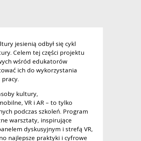
ry jesienią odbył się cykl
ury. Celem tej części projektu
wych wśród edukatorów
tować ich do wykorzystania
 pracy.
asoby kultury,
obilne, VR i AR – to tylko
ych podczas szkoleń. Program
ne warsztaty, inspirujące
anelem dyskusyjnym i strefą VR,
o najlepsze praktyki i cyfrowe