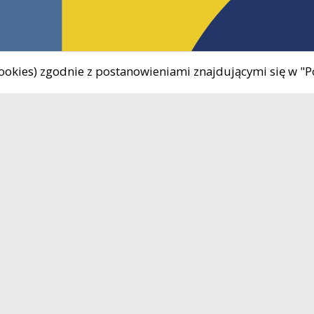
 cookies) zgodnie z postanowieniami znajdującymi się w "P
Uwaga, link zostanie otwarty w nowym oknie
8 680-08-48
Godziny otwarcia:
Uwaga, link zostanie otwarty w nowym oknie
90-430-280
Poniedziałek - Piątek 8.00 
il
okis@okis-zukowo.pl
16.00
89-197-33-32
Kasa OKiS czynna
ON
220899527
poniedziałek – 8.00 - 15.5
wtorek, środa, piątek - 8.0
15.20
czwartek - 8.00 - 14.40