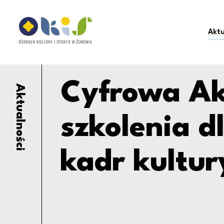
Cyfrowa Akademia Kul
Ośrodek Kultury i Sportu w Żukowie
Aktu
Cyfrowa Ak
Aktualności
szkolenia d
kadr kultur