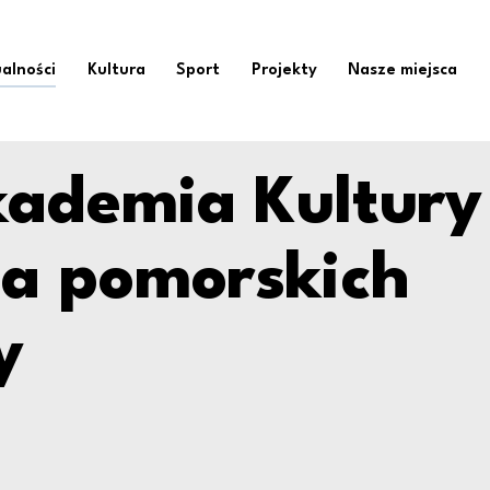
tury - szkolenia dla
alności
Kultura
Sport
Projekty
Nasze miejsca
ademia Kultury
la pomorskich
y