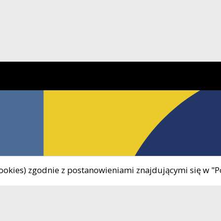
 cookies) zgodnie z postanowieniami znajdującymi się w "P
Uwaga, link zostanie otwarty w nowym oknie
8 680-08-48
Godziny otwarcia:
Uwaga, link zostanie otwarty w nowym oknie
90-430-280
Poniedziałek - Piątek 8.00 
il
okis@okis-zukowo.pl
16.00