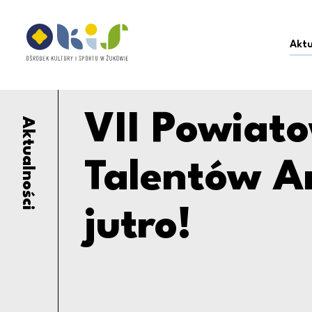
VII Powiatowy Przegl
Ośrodek Kultury i Sportu w Żukowie
Aktu
VII Powiat
Aktualności
Talentów A
jutro!