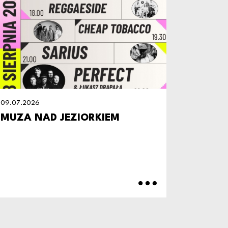
09.07.2026
09.07.20
MUZA NAD JEZIORKIEM
ZAPRA
PIKNIK