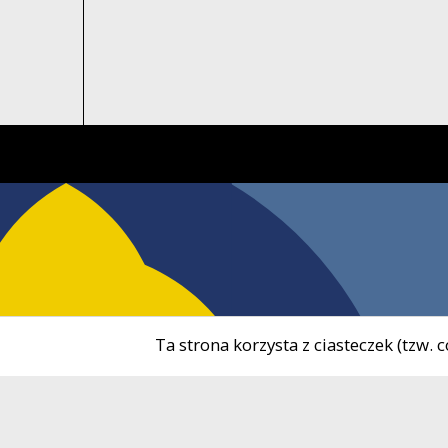
Ta strona korzysta z ciasteczek (tzw.
tel.
5
Ośrodek Kultury i Sportu
tel.
7
w Żukowie
e-ma