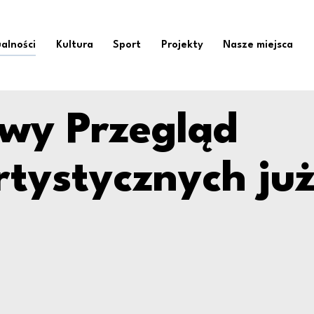
ąd Talentów Artystyc
alności
Kultura
Sport
Projekty
Nasze miejsca
owy Przegląd
rtystycznych ju