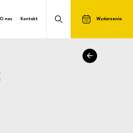
znych już jutro! Ośro
O nas
Kontakt
Wydarzenia
Otwórz formularz wyszukiwarki strony
powrót do listy arty
ż