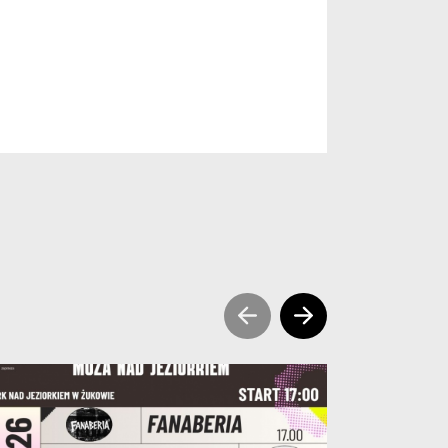
sr prev slide news
sr next slide ne