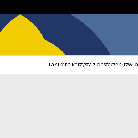
Ta strona korzysta z ciasteczek (tzw.
tel.
5
Ośrodek Kultury i Sportu
tel.
7
w Żukowie
e-ma
NIP
5
ul. 3 Maja 9B
REG
83-330 Żukowo
Kontakt