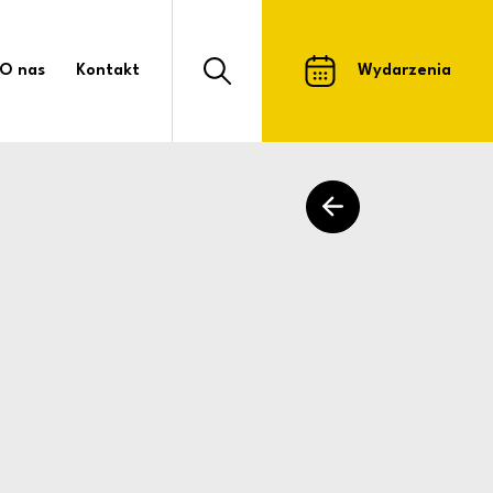
k Kultury i Sportu
O nas
Kontakt
Wydarzenia
Otwórz formularz wyszukiwarki strony
powrót do listy arty