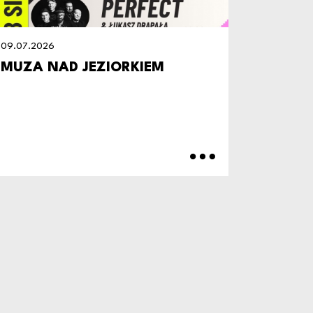
09.07.2026
09.07.20
MUZA NAD JEZIORKIEM
ZAPRA
PIKNIK