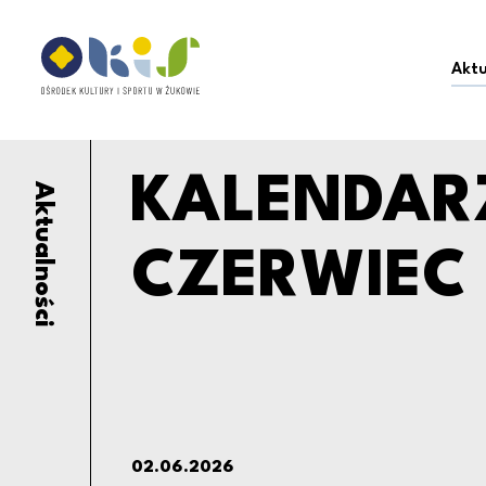
KALENDARZ WYDARZEŃ
Ośrodek Kultury i Sportu w Żukowie
Aktu
KALENDAR
Aktualności
CZERWIEC
02.06.2026