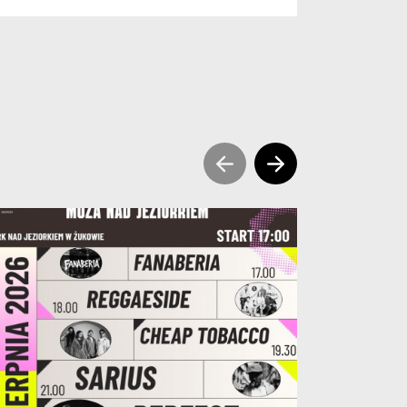
sr prev slide news
sr next slide ne