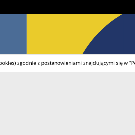
 cookies) zgodnie z postanowieniami znajdującymi się w "P
Uwaga, link zostanie otwarty w nowym oknie
8 680-08-48
Godziny otwarcia:
Uwaga, link zostanie otwarty w nowym oknie
90-430-280
Poniedziałek - Piątek 8.00 
il
okis@okis-zukowo.pl
16.00
89-197-33-32
Kasa OKiS czynna
ON
220899527
poniedziałek – 8.00 - 15.5
wtorek, środa, piątek - 8.0
15.20
czwartek - 8.00 - 14.40