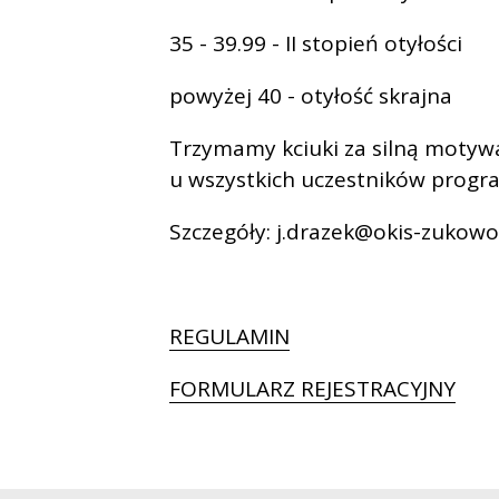
35 - 39.99 - II stopień otyłości
powyżej 40 - otyłość skrajna
Trzymamy kciuki za silną motywa
u wszystkich uczestników progr
Szczegóły: j.drazek@okis-zukowo
REGULAMIN
FORMULARZ REJESTRACYJNY