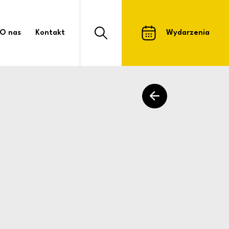
e Żukowo” Ośrodek K
O nas
Kontakt
Wydarzenia
Otwórz formularz wyszukiwarki strony
powrót do listy arty