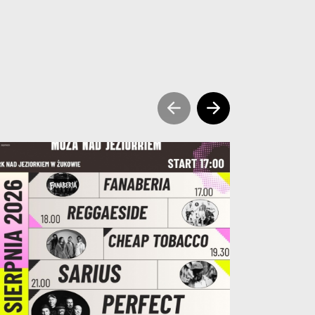
sr prev slide news
sr next slide ne