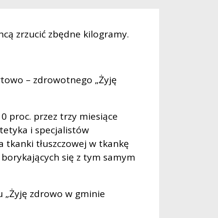
hcą zrzucić zbędne kilogramy.
rtowo – zdrowotnego „Żyję
0 proc. przez trzy miesiące
etyka i specjalistów
a tkanki tłuszczowej w tkankę
i borykających się z tym samym
 „Żyję zdrowo w gminie