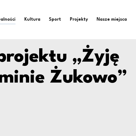
„Żyję zdrowo w gmini
alności
Kultura
Sport
Projekty
Nasze miejsca
projektu „Żyję
minie Żukowo”