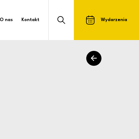
Kultury i Sportu w 
O nas
Kontakt
Wydarzenia
Otwórz formularz wyszukiwarki strony
powrót do listy arty