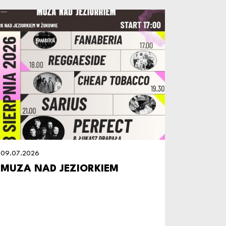
09.07.2026
09.07.20
MUZA NAD JEZIORKIEM
ZAPRA
PIKNIK