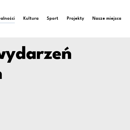
na wrzesień Ośrodek 
alności
Kultura
Sport
Projekty
Nasze miejsca
wydarzeń
ń