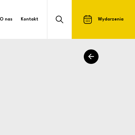
stawienia dla dzieci
O nas
Kontakt
Wydarzenia
Otwórz formularz wyszukiwarki strony
powrót do listy arty