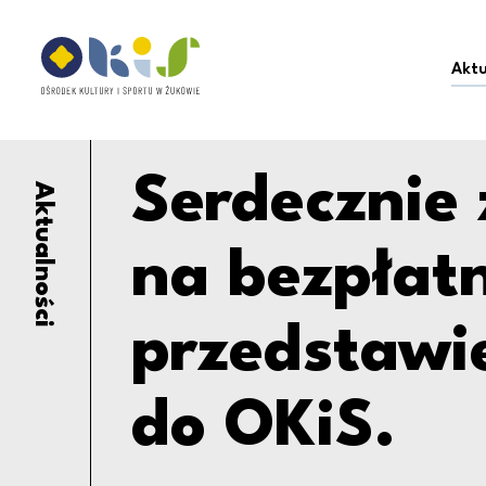
Serdecznie zapraszam
Ośrodek Kultury i Sportu w Żukowie
Aktu
Serdecznie
Aktualności
na bezpłat
przedstawie
do OKiS.