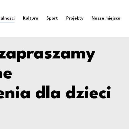
y na bezpłatne przed
alności
Kultura
Sport
Projekty
Nasze miejsca
 zapraszamy
ne
nia dla dzieci