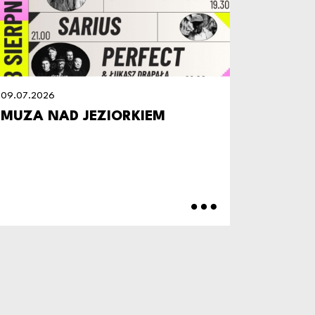
09.07.2026
09.07.20
MUZA NAD JEZIORKIEM
ZAPRA
PIKNIK