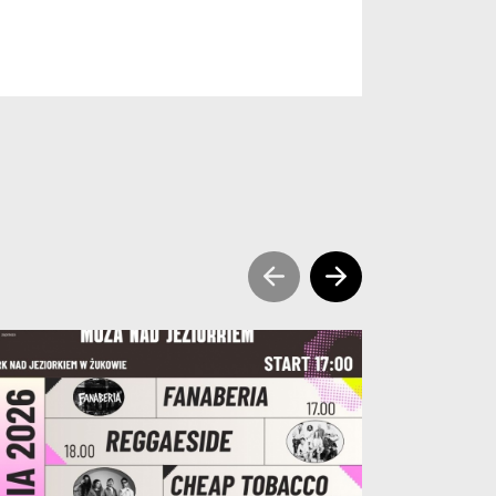
sr prev slide news
sr next slide ne