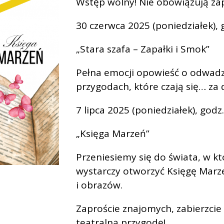
Wstęp wolny! Nie obowiązują zap
30 czerwca 2025 (poniedziałek), 
„Stara szafa – Zapałki i Smok”
Pełna emocji opowieść o odwadz
przygodach, które czają się… za d
7 lipca 2025 (poniedziałek), godz
„Księga Marzeń”
Przeniesiemy się do świata, w k
wystarczy otworzyć Księgę Marze
i obrazów.
Zaproście znajomych, zabierzcie d
teatralną przygodę!