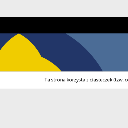
Ta strona korzysta z ciasteczek (tzw.
tel.
5
Ośrodek Kultury i Sportu
tel.
7
w Żukowie
e-ma
NIP
5
ul. 3 Maja 9B
REG
83-330 Żukowo