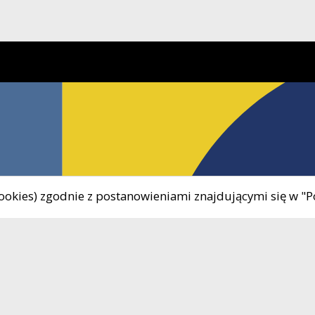
 cookies) zgodnie z postanowieniami znajdującymi się w "P
Uwaga, link zostanie otwarty w nowym oknie
8 680-08-48
Godziny otwarcia:
Uwaga, link zostanie otwarty w nowym oknie
90-430-280
Poniedziałek - Piątek 8.00 
il
okis@okis-zukowo.pl
16.00
89-197-33-32
Kasa OKiS czynna
ON
220899527
poniedziałek – 8.00 - 15.5