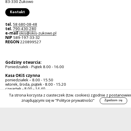
83-330 Żukowo
Kontakt
Uwaga, link zostanie otwarty w nowym oknie
tel.
58 680-08-48
Uwaga, link zostanie otwarty w nowym oknie
tel.
790-430-280
e-mail
okis@okis-zukowo.pl
NIP
589-197-33-32
REGON
220899527
Godziny otwarcia:
Poniedziałek - Piątek 8.00 - 16.00
Kasa OKiS czynna
poniedziałek – 8.00 - 15.50
wtorek, środa, piątek - 8.00 - 15.20
czwartek - 8.00 - 14.40
Ta strona korzysta z ciasteczek (tzw. cookies) zgodnie z postanowie
znajdującymi się w "Polityce prywatności"
Zgadzam się
Deklaracja dostępności
Polityka prywatności
Standardy Ochrony Małoletnich
Sygnaliści - procedura wewnętrzna