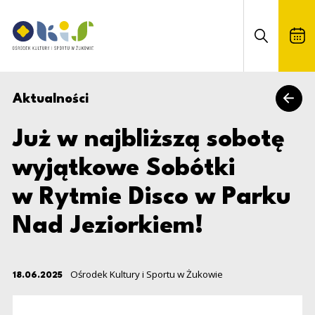
Już w najbliższą sobotę wyjątkowe 
Ośrodek Kultury i Sportu w Żukowie
Otwórz formul
Aktualności
powrót
Już w najbliższą sobotę
wyjątkowe Sobótki
w Rytmie Disco w Parku
Nad Jeziorkiem!
Ośrodek Kultury i Sportu w Żukowie
18.06.2025