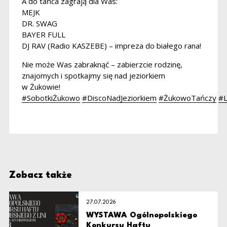
A do tańca zagrają dla Was:
MEJK
DR. SWAG
BAYER FULL
DJ RAV (Radio KASZEBE) – impreza do białego rana!
Nie może Was zabraknąć – zabierzcie rodzinę,
znajomych i spotkajmy się nad jeziorkiem
w Żukowie!
#SobotkiŻukowo
#DiscoNadJeziorkiem
#ŻukowoTańczy
#
Zobacz także
27.07.2026
WYSTAWA Ogólnopolskiego
Konkursu Haftu